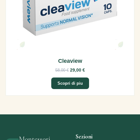
Cleaview
29,00 €
58,00 €
Scopri di piu
Sezioni
Montessori