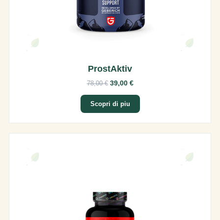
ProstAktiv
39,00 €
78,00 €
Scopri di piu