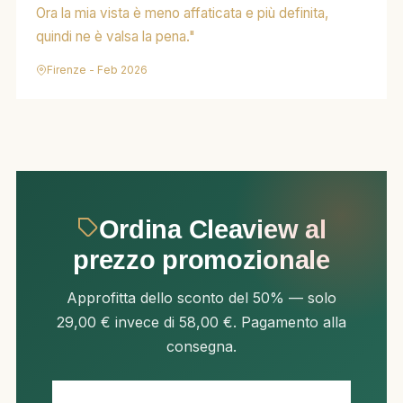
Ora la mia vista è meno affaticata e più definita,
quindi ne è valsa la pena."
Firenze - Feb 2026
Ordina Cleaview al
prezzo promozionale
Approfitta dello sconto del 50% — solo
29,00 € invece di 58,00 €. Pagamento alla
consegna.