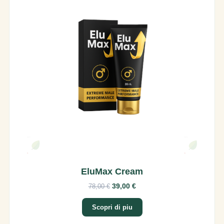
EluMax Cream
39,00 €
78,00 €
Scopri di piu