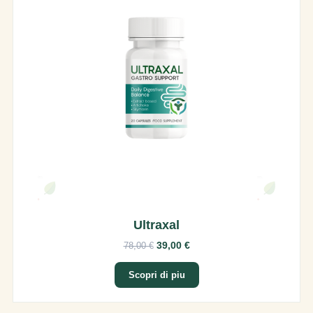
Ultraxal
39,00 €
78,00 €
Scopri di piu