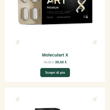
Moleculart X
39,00 €
78,00 €
Scopri di piu