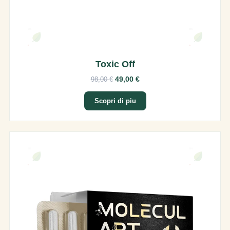
Toxic Off
49,00 €
98,00 €
Scopri di piu