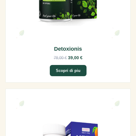
Detoxionis
39,00 €
78,00 €
Scopri di piu