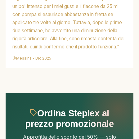
un po' intenso per i miei gusti e il flacone da 25 ml
con pompa si esaurisce abbastanza in fretta se
applicato tre volte al giorno. Tuttavia, dopo le prime
due settimane, ho avvertito una diminuzione della
rigidità articolare. Alla fine, sono rimasta contenta dei
risultati, quindi confermo che il prodotto funziona."
Messina - Dic 2025
Ordina Steplex al
prezzo promozionale
Approfitta dello sconto del 50% — solo