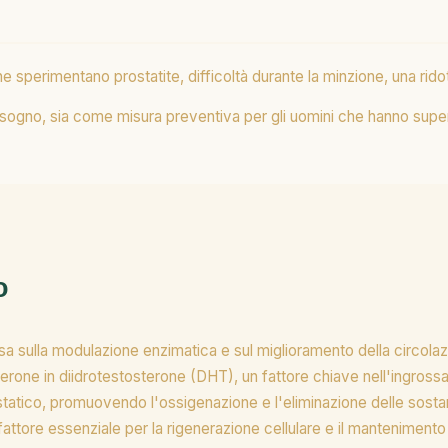
sperimentano prostatite, difficoltà durante la minzione, una ridott
 bisogno, sia come misura preventiva per gli uomini che hanno super
o
a sulla modulazione enzimatica e sul miglioramento della circolaz
terone in diidrotestosterone (DHT), un fattore chiave nell'ingrossa
ostatico, promuovendo l'ossigenazione e l'eliminazione delle sost
ttore essenziale per la rigenerazione cellulare e il mantenimento 