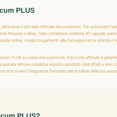
ricum PLUS
averso il sito web ufficiale del produttore. Per assicurarti l'auten
 come Amazon o eBay. Ogni confezione contiene 40 capsule, pensat
dulo online, scegli il pagamento alla consegna senza anticipi e ric
icum PLUS su canali non autorizzati. Solo il sito ufficiale ti garan
quistare altrove potrebbe esporti a prodotti contraffatti o non con
to di ricevere l'integratore formulato per la salute della tua prost
ricum PLUS?