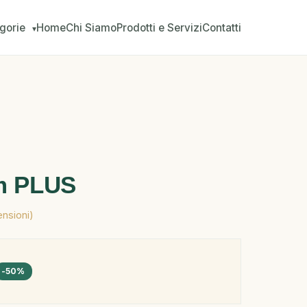
gorie
Home
Chi Siamo
Prodotti e Servizi
Contatti
▾
um PLUS
ensioni)
-50%