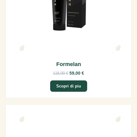
Formelan
59,00 €
118,00 €
Scopri di piu