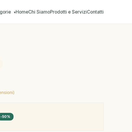
gorie
Home
Chi Siamo
Prodotti e Servizi
Contatti
▾
ensioni)
-50%