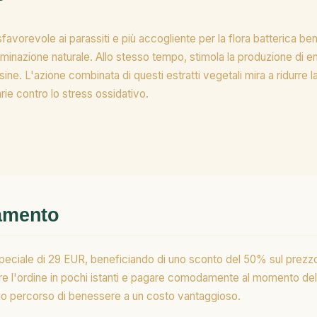
orevole ai parassiti e più accogliente per la flora batterica benefi
eliminazione naturale. Allo stesso tempo, stimola la produzione di en
ne. L'azione combinata di questi estratti vegetali mira a ridurre la 
rie contro lo stress ossidativo.
gamento
eciale di 29 EUR, beneficiando di uno sconto del 50% sul prezzo d
e l'ordine in pochi istanti e pagare comodamente al momento della
l tuo percorso di benessere a un costo vantaggioso.