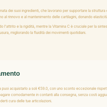
ata dei suoi ingredienti, che lavorano per supportare la struttura e
 al rinnovo e al mantenimento delle cartilagini, donando elasticit
do l'attrito e la rigidità, mentre la Vitamina C è cruciale per la sin
'usura, migliorando la fluidità dei movimenti quotidiani.
gamento
 puoi acquistarlo a soli €59.0, con uno sconto eccezionale rispett
pagare comodamente in contanti alla consegna, senza costi aggiun
nderti cura delle tue articolazioni.