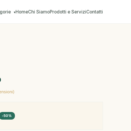
gorie
Home
Chi Siamo
Prodotti e Servizi
Contatti
▾
o
ensioni)
-50%