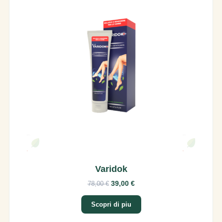
Varidok
39,00 €
78,00 €
Scopri di piu