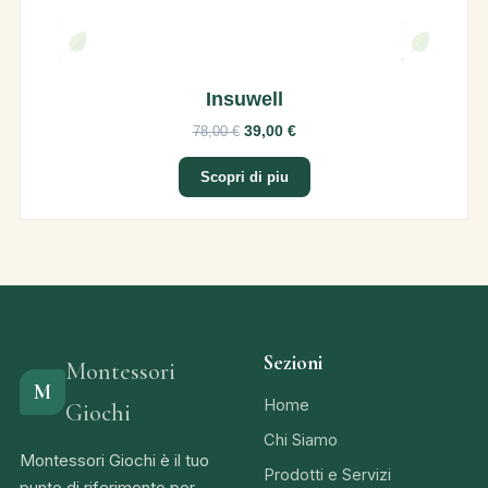
Insuwell
39,00 €
78,00 €
Scopri di piu
Sezioni
Montessori
M
Home
Giochi
Chi Siamo
Montessori Giochi è il tuo
Prodotti e Servizi
punto di riferimento per