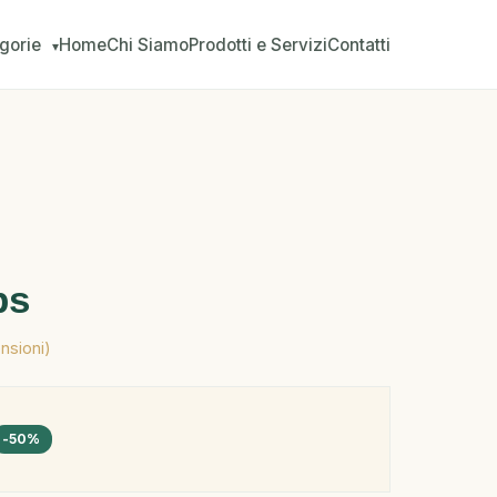
gorie
Home
Chi Siamo
Prodotti e Servizi
Contatti
▾
ps
nsioni)
-50%