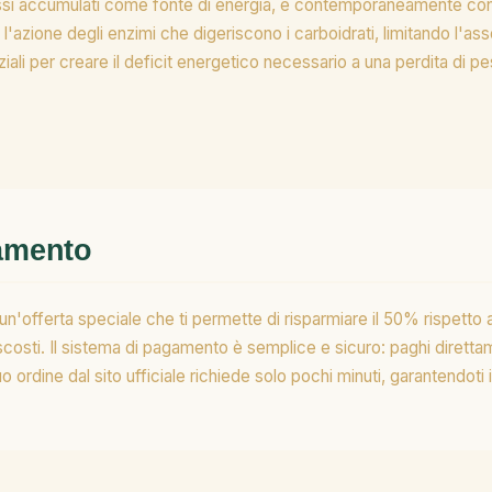
assi accumulati come fonte di energia, e contemporaneamente cont
e l'azione degli enzimi che digeriscono i carboidrati, limitando l'a
ziali per creare il deficit energetico necessario a una perdita di p
gamento
un'offerta speciale che ti permette di risparmiare il 50% rispetto a
scosti. Il sistema di pagamento è semplice e sicuro: paghi dirett
uo ordine dal sito ufficiale richiede solo pochi minuti, garantendot