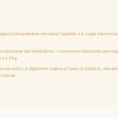
agisce principalmente nel ridurre l'appetito e le voglie improvvi
accelerazione del metabolismo: i consumatori riferiscono una magg
 2 e 4 kg.
e più tonico, la digestione migliora e il peso si stabilizza, riducend
 naturali.