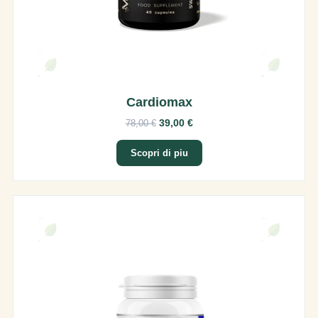
Cardiomax
39,00 €
78,00 €
Scopri di piu