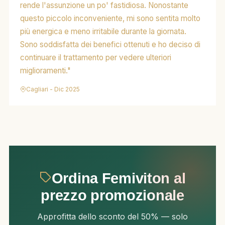
rende l'assunzione un po' fastidiosa. Nonostante
questo piccolo inconveniente, mi sono sentita molto
più energica e meno irritabile durante la giornata.
Sono soddisfatta dei benefici ottenuti e ho deciso di
continuare il trattamento per vedere ulteriori
miglioramenti."
Cagliari - Dic 2025
Ordina Femiviton al
prezzo promozionale
Approfitta dello sconto del 50% — solo