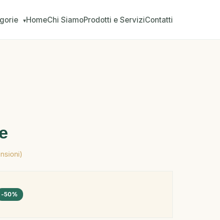
gorie
Home
Chi Siamo
Prodotti e Servizi
Contatti
▾
e
nsioni)
-50%