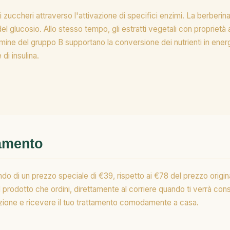
zuccheri attraverso l'attivazione di specifici enzimi. La berberina
o del glucosio. Allo stesso tempo, gli estratti vegetali con proprietà
mine del gruppo B supportano la conversione dei nutrienti in energi
di insulina.
gamento
do di un prezzo speciale di €39, rispetto ai €78 del prezzo origi
l prodotto che ordini, direttamente al corriere quando ti verrà co
pedizione e ricevere il tuo trattamento comodamente a casa.