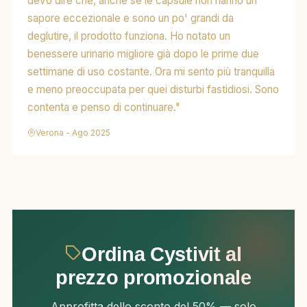
devo dire che, anche se le capsule non hanno un
sapore eccezionale e sono un po' grandi da
deglutire, il prodotto funziona. Ho notato un
benessere urinario migliore già dopo le prime due
settimane di uso costante. Ora mi sento più tranquilla
e meno preoccupata per quei disturbi fastidiosi. Sono
contenta e penso di continuare."
Verona - Ago 2025
Ordina Cystivit al
prezzo promozionale
Approfitta dello sconto del 50% — solo