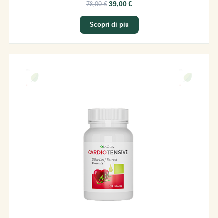
39,00 €
78,00 €
Scopri di piu