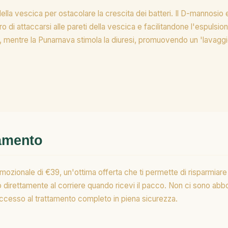
a vescica per ostacolare la crescita dei batteri. Il D-mannosio e l
o di attaccarsi alle pareti della vescica e facilitandone l'espulsio
ta, mentre la Punarnava stimola la diuresi, promuovendo un 'lavaggio
gamento
zionale di €39, un'ottima offerta che ti permette di risparmiare 
o direttamente al corriere quando ricevi il pacco. Non ci sono ab
l'accesso al trattamento completo in piena sicurezza.