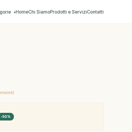
gorie
Home
Chi Siamo
Prodotti e Servizi
Contatti
▾
ensioni)
-50%