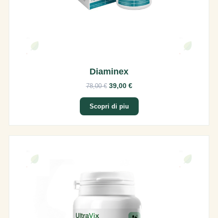
Diaminex
39,00 €
78,00 €
Scopri di piu