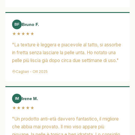
Bruno F.
BF
★★★★★
"La texture è leggera e piacevole al tatto, si assorbe
in fretta senza lasciare la pelle unta. Ho notato una
pelle più liscia già dopo circa due settimane di uso."
Cagliari - Ott 2025
Irene M.
IM
★★★★★
"Un prodotto anti-età davvero fantastico, il migliore
che abbia mai provato. Il mio viso appare più
giovane, la pelle è tonica e ben idratata. Lo consiglio