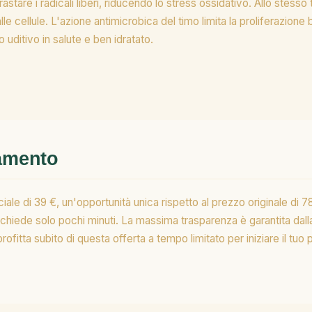
stare i radicali liberi, riducendo lo stress ossidativo. Allo stesso t
e cellule. L'azione antimicrobica del timo limita la proliferazione ba
 uditivo in salute e ben idratato.
gamento
le di 39 €, un'opportunità unica rispetto al prezzo originale di 
richiede solo pochi minuti. La massima trasparenza è garantita d
ofitta subito di questa offerta a tempo limitato per iniziare il tu