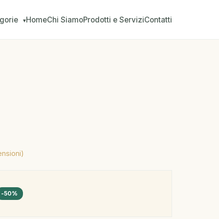
gorie
Home
Chi Siamo
Prodotti e Servizi
Contatti
▾
ensioni)
-50%